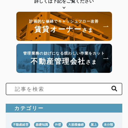
詳しくは下記をご覧ください
計画的な修繕でキャッシュフロー改善
賃貸オーナー
さま
管理業務の妨げになる煩わしい作業をカット
不動産管理会社
さま
カテゴリー
不動産経営
基礎知識
外壁
大規模修繕
屋上
未分類