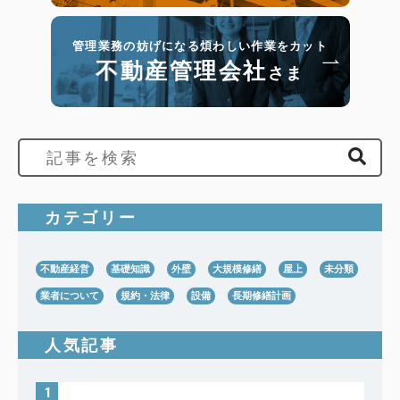
管理業務の妨げになる煩わしい作業をカット
不動産管理会社
さま
カテゴリー
不動産経営
基礎知識
外壁
大規模修繕
屋上
未分類
業者について
規約・法律
設備
長期修繕計画
人気記事