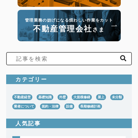
管理業務の妨げになる煩わしい作業をカット
不動産管理会社
さま
カテゴリー
不動産経営
基礎知識
外壁
大規模修繕
屋上
未分類
業者について
規約・法律
設備
長期修繕計画
人気記事