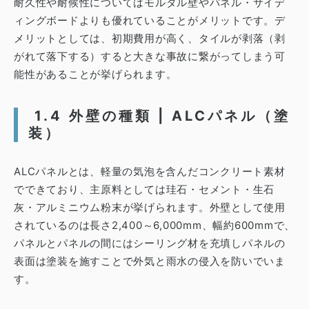
耐久性や耐候性についてはモルタル壁やパネル・サイデ
ィングボードよりも優れていることがメリットです。
デ
メリットとしては、初期費用が高く、タイルが剥落（剥
がれて落下する）すると大きな事故に繋がってしまう可
能性があることが挙げられます。
1.4 外壁の種類 | ALCパネル（塗
装）
ALCパネルとは、軽量の気泡を含んだコンクリート素材
でできており、主原料としては
珪石・セメント・生石
灰・アルミニウム粉末
が挙げられます。
外壁として使用
されているのは長さ2,400～6,000mm、幅約600mmで、
パネルとパネルの間にはシーリング材を充填しパネルの
表面は塗装を施すことで外気と雨水の侵入を防いでいま
す。