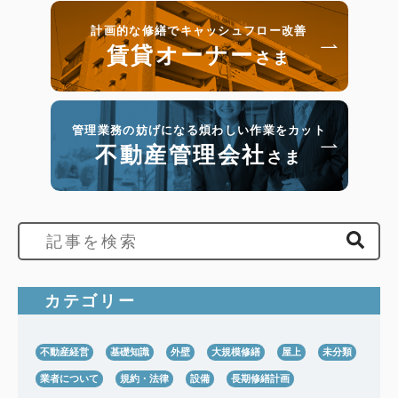
計画的な修繕でキャッシュフロー改善
賃貸オーナー
さま
管理業務の妨げになる煩わしい作業をカット
不動産管理会社
さま
カテゴリー
不動産経営
基礎知識
外壁
大規模修繕
屋上
未分類
業者について
規約・法律
設備
長期修繕計画