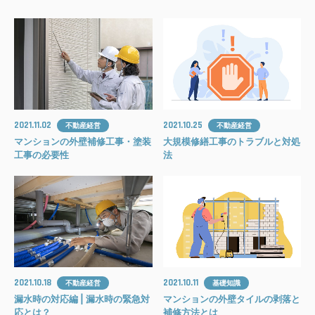
2021.11.02
2021.10.25
不動産経営
不動産経営
マンションの外壁補修工事・塗装
大規模修繕工事のトラブルと対処
工事の必要性
法
2021.10.18
2021.10.11
不動産経営
基礎知識
漏水時の対応編 | 漏水時の緊急対
マンションの外壁タイルの剥落と
応とは？
補修方法とは